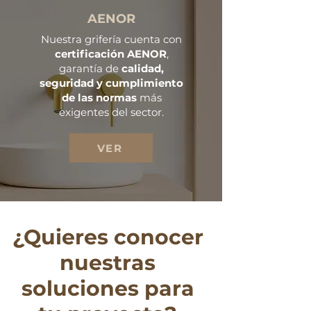
AENOR
Nuestra grifería cuenta con
certificación AENOR
,
garantía de
calidad,
seguridad y cumplimiento
de las normas
más
exigentes del sector.
VER
¿Quieres conocer
nuestras
soluciones para